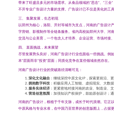
带来了旺盛且多元的市场需求。从食品领域的“思念”、“三全
不开专业广告设计力量的支撑。广告设计已不仅是美化的工
三、 集聚发展，生态初现
以郑州为核心，洛阳、开封等城市为支点，河南的广告设计产
字营销、影视制作等全链条服务。省内高校如郑州大学、河
交流与公众美育，一个包含人才培养、企业运营、市场对接
四、 直面挑战，未来展望
尽管发展势头良好，河南广告设计行业也面临一些挑战。例如
本”层面而非“投资”层面；同质化竞争在某些领域依然存在。
河南广告设计行业的突破路径清晰可见：
深化文化融合
：继续深挖中原文化IP，探索更前沿、
拥抱数字科技
：积极应用人工智能、虚拟现实、大数据
服务实体经济
：更紧密地对接河南的农业、制造业、文
营造创意氛围
：加强知识产权保护，鼓励原创设计；通
河南的广告设计，根植于千年文脉，成长于时代浪潮。它正
中原风格与专业水准，在中国乃至世界的创意版图上，占据