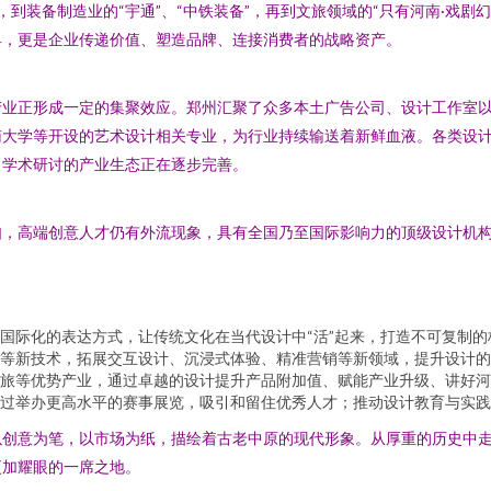
”，到装备制造业的“宇通”、“中铁装备”，再到文旅领域的“只有河南·戏
具，更是企业传递价值、塑造品牌、连接消费者的战略资产。
业正形成一定的集聚效应。郑州汇聚了众多本土广告公司、设计工作室以
南大学等开设的艺术设计相关专业，为行业持续输送着新鲜血液。各类设
、学术研讨的产业生态正在逐步完善。
，高端创意人才仍有外流现象，具有全国乃至国际影响力的顶级设计机构
更国际化的表达方式，让传统文化在当代设计中“活”起来，打造不可复制
等新技术，拓展交互设计、沉浸式体验、精准营销等新领域，提升设计的
旅等优势产业，通过卓越的设计提升产品附加值、赋能产业升级、讲好河
过举办更高水平的赛事展览，吸引和留住优秀人才；推动设计教育与实践
以创意为笔，以市场为纸，描绘着古老中原的现代形象。从厚重的历史中
更加耀眼的一席之地。